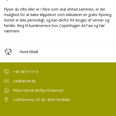
Flyver du ofte eller er I flere som skal afsted sammen, er der
mulighed for at købe klippekort som inkluderer en gratis flyvning.
Kortet er ikke personligt, og kan derfor frit bruges af venner og
familie. Ring til kundeservice hos Copenhagen AirTaxi og hør
nærmere.
Hund tilladt
+45 4619 1114
cat@aircat.dk
https://aircat.dk/flyv-til-laesoe/
Lufthavnsvej 34-38, 4000 Roskilde