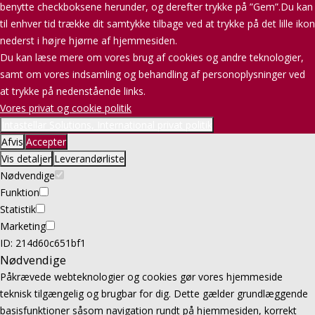
benytte checkboksene herunder, og derefter trykke på ”Gem”.Du kan
til enhver tid trække dit samtykke tilbage ved at trykke på det lille ikon
nederst i højre hjørne af hjemmesiden.
Du kan læse mere om vores brug af cookies og andre teknologier,
samt om vores indsamling og behandling af personoplysninger ved
at trykke på nedenstående links.
Vores privat og cookie politik
Intastellar Solutions, International privat politik
Afvis
Accepter
Vis detaljer
Leverandørliste
Nødvendige
Funktion
Statistik
Marketing
ID: 214d60c651bf1
Nødvendige
Påkrævede webteknologier og cookies gør vores hjemmeside
teknisk tilgængelig og brugbar for dig. Dette gælder grundlæggende
basisfunktioner såsom navigation rundt på hjemmesiden, korrekt