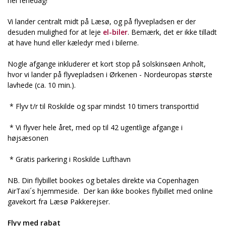
hel feriedag!
Vi lander centralt midt på Læsø, og på flyvepladsen er der
desuden mulighed for at leje
el-biler
. Bemærk, det er ikke tilladt
at have hund eller kæledyr med i bilerne.
Nogle afgange inkluderer et kort stop på solskinsøen Anholt,
hvor vi lander på flyvepladsen i Ørkenen - Nordeuropas største
lavhede (ca. 10 min.).
* Flyv t/r til Roskilde og spar mindst 10 timers transporttid
* Vi flyver hele året, med op til 42 ugentlige afgange i
højsæsonen
* Gratis parkering i Roskilde Lufthavn
NB. Din flybillet bookes og betales direkte via Copenhagen
AirTaxi´s hjemmeside.
Der kan ikke bookes flybillet med online
gavekort fra Læsø Pakkerejser.
Flyv med rabat