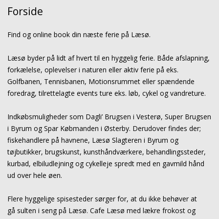
Forside
Find og online book din næste ferie på Læsø.
Læsø byder på lidt af hvert til en hyggelig ferie. Både afslapning,
forkælelse, oplevelser i naturen eller aktiv ferie på eks.
Golfbanen, Tennisbanen, Motionsrummet eller spændende
foredrag, tilrettelagte events ture eks. løb, cykel og vandreture.
Indkøbsmuligheder som Dagli’ Brugsen i Vesterø, Super Brugsen
i Byrum og Spar Købmanden i Østerby. Derudover findes der;
fiskehandlere på havnene, Læsø Slagteren i Byrum og
tøjbutikker, brugskunst, kunsthåndværkere, behandlingssteder,
kurbad,
elbiludlejning og cykelleje spredt med en gavmild hånd
ud over hele øen.
Flere hyggelige spisesteder sørger for, at du ikke behøver at
gå sulten i seng på Læsø. Cafe Læsø med lækre frokost og