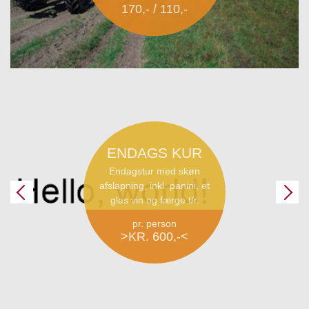
170,- / 110,-
ENDAGS KUR
Endagstur med skøn
afslapning, inkl. panini, et
glas vin og færge t/r.
pr. person
>KR. 600,-<