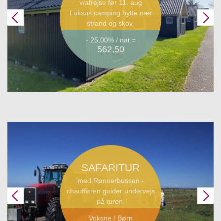
v/afrejse før 11. aug
Luksus camping hytte nær
strand og skov.
- 25,00% / nat =
562,50
SAFARITUR
med Rønnerbussen -
chaufføren guider undervejs
på turen.
Voksne / Børn