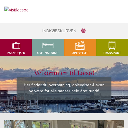
INDKØBSKURVEN
PAKKEREJSER
OVERNATNING
OPLEVELSER
TRANSPORT
Velkommen til Læsø!
Her finder du overnatning, oplevelser & skøn
velvære for alle sanser hele året rundt!