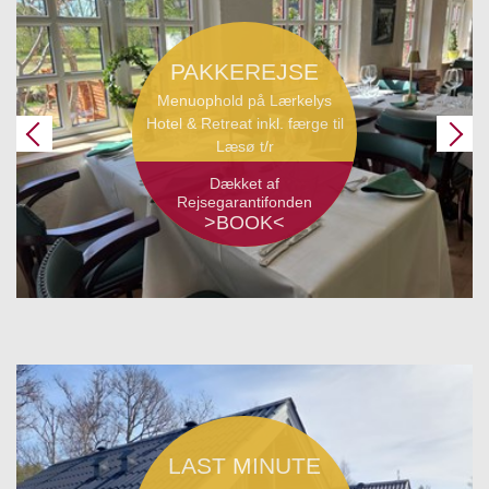
PAKKEREJSE
Menuophold på Lærkelys
Hotel & Retreat inkl. færge til
Læsø t/r
Dækket af
Rejsegarantifonden
>BOOK<
LAST MINUTE