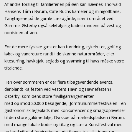
Af andre forslag til familieferien på øen kan nævnes Thorvald
Hansens Tårn i Byrum, Cafe Buchs kameler og minigolfbane,
Tangtagene på de gamle Læsøgårde, især i området ved
Gammel Østerby også selvfølgelig badestrandene på vest og
nordsiden af ​​øen.
For de mere fysiske gæster kan turridning, cykelruter, golf og
løbe- og vandreture rundt i de skønne naturområder, eller
kitesurfing, havkajak, sejlads og svømning til havs måske være
tiltalende.
Hen over sommeren er der flere tilbagevendende events,
deriblandt Kajfesten ved Vesterø Havn og Havnefesten i
Østerby, som øens store frivilligarrangementer
med op imod 20.000 besøgende, Jomfruhummerfestivalen - en
gastronomisk
legeplads med konkurrencer og smagsoplevelser
til den store guldmedalje, Dyrskue på markedspladsen i Byrum,
med mange lokale boder og tiltag og Læsø Kunstfestival med
en bred vifte af ferniseringer, udstillinger, installationer og