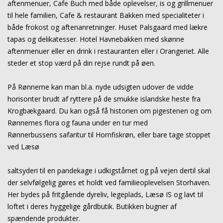
aftenmenuer, Cafe Buch med både oplevelser, is og grillmenuer
til hele familien, Cafe & restaurant Bakken med specialiteter i
både frokost og aftenanretninger. Huset Palsgaard med lækre
tapas og delikatesser. Hotel Havnebakken med skønne
aftenmenuer eller en drink i restauranten eller i Orangeriet. Alle
steder et stop værd på din rejse rundt på øen.
På Rønnerne kan man bl.a. nyde udsigten udover de vidde
horisonter brudt af ryttere på de smukke islandske heste fra
Krogbækgaard. Du kan også få historien om pigestenen og om
Rønnernes flora og fauna under en tur med
Rønnerbussens
safaritur til Hornfiskrøn, eller bare tage stoppet
ved Læsø
saltsyderi til en pandekage i udkigstårnet og på vejen dertil skal
der selvfølgelig gøres et holdt ved familieoplevelsen Storhaven.
Her bydes på fritgående dyreliv, legeplads,
Læsø IS og lavt til
loftet i deres hyggelige gårdbutik. Butikken bugner af
spændende produkter.