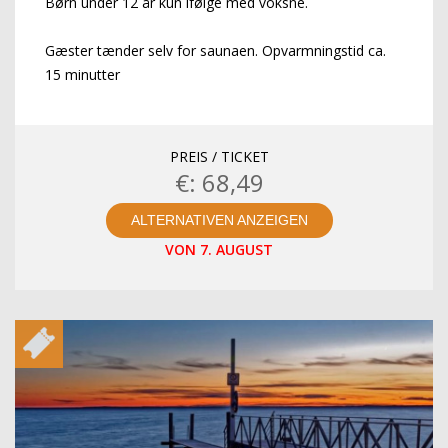
Børn under 12 år kun ifølge med voksne.
Gæster tænder selv for saunaen. Opvarmningstid ca.
15 minutter
PREIS / TICKET
€: 68,49
ALTERNATIVEN ANZEIGEN
VON 7. AUGUST