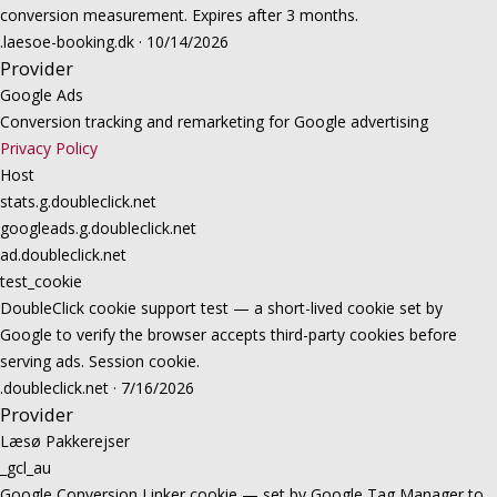
conversion measurement. Expires after 3 months.
.laesoe-booking.dk · 10/14/2026
Provider
Google Ads
Conversion tracking and remarketing for Google advertising
Privacy Policy
Host
stats.g.doubleclick.net
googleads.g.doubleclick.net
ad.doubleclick.net
test_cookie
DoubleClick cookie support test — a short-lived cookie set by
Google to verify the browser accepts third-party cookies before
serving ads. Session cookie.
.doubleclick.net · 7/16/2026
Provider
Læsø Pakkerejser
_gcl_au
Google Conversion Linker cookie — set by Google Tag Manager to