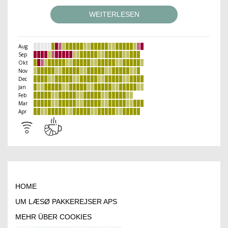
WEITERLESEN
Aug
Sep
Okt
Nov
Dec
Jan
Feb
Mar
Apr
HOME
UM LÆSØ PAKKEREJSER APS
MEHR ÜBER COOKIES